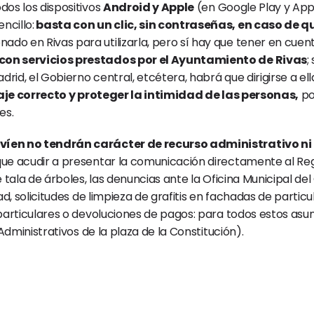
dos los dispositivos 
Android y Apple
encillo:
 basta con un clic, sin contraseñas, en caso de 
ado en Rivas para utilizarla, pero sí hay que tener en cuen
 con servicios prestados por el Ayuntamiento de Rivas
;
d, el Gobierno central, etcétera, habrá que dirigirse a ella
aje correcto y proteger la intimidad de las personas,
 p
es.
nvíen no tendrán carácter de recurso administrativo n
ue acudir a presentar la comunicación directamente al Regis
 tala de árboles, las denuncias ante la Oficina Municipal d
ad, solicitudes de limpieza de grafitis en fachadas de parti
articulares o devoluciones de pagos: para todos estos asunto
Administrativos de la plaza de la Constitución).