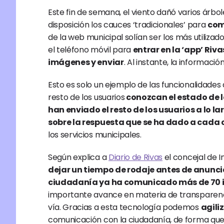
Este fin de semana, el viento dañó varios árbo
disposición los cauces ‘tradicionales’ para 
com
de la web municipal solían ser los más utilizad
el teléfono móvil para 
entrar en la ‘app’ Riv
imágenes y enviar
. Al instante, la informaci
Esto es solo un ejemplo de las funcionalidades 
resto de los usuarios
 conozcan el estado de l
han enviado el resto de los usuarios a lo l
sobre la respuesta que se ha dado a cada 
los servicios municipales.
Según explica a 
Diario de Rivas
 el concejal de 
dejar un tiempo de rodaje antes de anunci
ciudadanía ya ha comunicado más de 70 
importante avance en materia de transparencia
vía. Gracias a esta tecnología podemos 
agili
comunicación con la ciudadanía, de forma que 