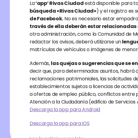
La
 ‘app’ Rivas Ciudad
 está disponible para to
búsqueda «Rivas Ciudad»
) y el registro es s
de Facebook.
 No es necesario estar empadron
través de ella deberán estar relacionadas
otra administración, como la Comunidad de Madri
redactar los avisos, deberá utilizarse un
 lengu
matrículas de vehículos o imágenes de menor
Además, 
las quejas o sugerencias que se e
decir que, para determinados asuntos, habrá q
reclamaciones patrimoniales, las solicitudes de
establecimientos sujetos a licencias de activid
a ofertas de empleo público, conflictos entre p
Atención a la Ciudadanía (edificio de Servicios 
Descarga la app para Android
Descarga la app para iOS