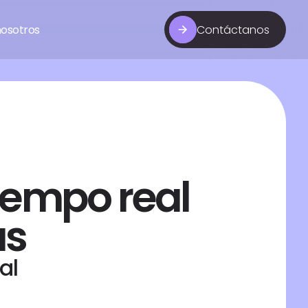
nosotros
Contáctanos
empo real 
as
al 