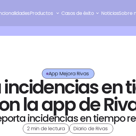
ncionalidades
Productos 
Casos de éxito
Noticias
Sobre 
App Mejora Rivas 
ncidencias en ti
on la app de Riv
porta incidencias en tiempo re
2 min de lectura
Diario de Rivas 