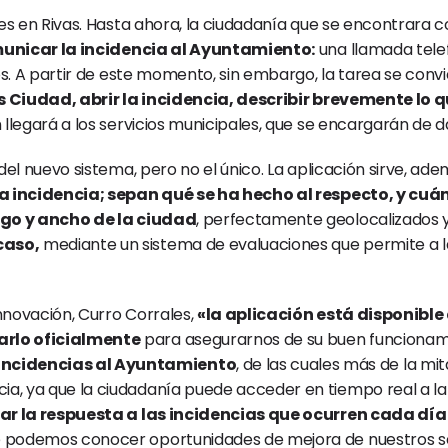
les en Rivas. Hasta ahora, la ciudadanía que se encontrara c
unicar la incidencia al Ayuntamiento:
 una llamada tele
os. A partir de este momento, sin embargo, la tarea se convi
as Ciudad, abrir la incidencia, describir brevemente lo 
ón llegará a los servicios municipales, que se encargarán de d
del nuevo sistema, pero no el único. La aplicación sirve, ad
a incidencia; sepan qué se ha hecho al respecto, y cuá
argo y ancho de la ciudad
, perfectamente geolocalizados y 
caso,
 mediante un sistema de evaluaciones que permite a la
Innovación, Curro Corrales, 
«la aplicación está disponible
arlo oficialmente
 para asegurarnos de su buen funcionami
incidencias al Ayuntamiento
, de las cuales más de la mit
, ya que la ciudadanía puede acceder en tiempo real a la g
zar la respuesta a las incidencias que ocurren cada día 
podemos conocer oportunidades de mejora de nuestros servi