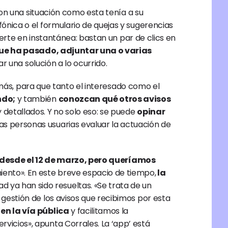
on una situación como esta tenía a su 
fónica o el formulario de quejas y sugerencias 
erte en instantánea: bastan un par de clics en 
que ha pasado, adjuntar una o varias 
ar una solución a lo ocurrido.
emás, para que tanto el interesado como el 
ndo;
 y también 
conozcan qué otros avisos 
detallados. Y no solo eso: se puede 
opinar 
s personas usuarias evaluar la actuación de 
 desde el 12 de marzo, pero queríamos 
ento». En este breve espacio de tiempo,
 la 
ad ya han sido resueltas. «Se trata de un 
estión de los avisos que recibimos por esta 
en la vía pública
 y facilitamos la 
cios», apunta Corrales. La ‘app’ está 