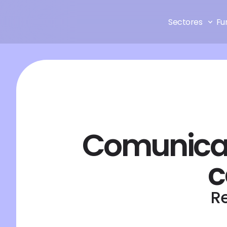
Sectores 
Fu
Comunica i
c
Re