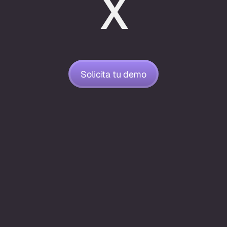
x
o
,
o
p
t
i
m
i
z
a
p
r
o
c
e
s
o
s
e
i
m
p
u
l
s
a
Solicita tu demo