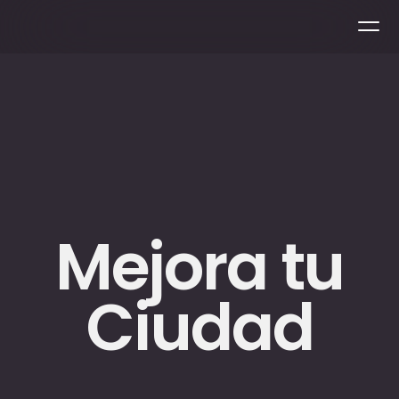
Mejora tu
Ciudad
U
n
a
A
p
p
n
o
t
e
c
o
n
v
i
e
r
t
e
e
n
S
m
a
r
t
C
i
t
y
,